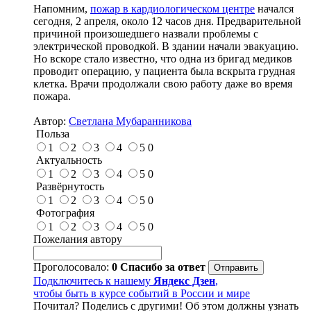
Напомним,
пожар в кардиологическом центре
начался
сегодня, 2 апреля, около 12 часов дня. Предварительной
причиной произошедшего назвали проблемы с
электрической проводкой. В здании начали эвакуацию.
Но вскоре стало известно, что одна из бригад медиков
проводит операцию, у пациента была вскрыта грудная
клетка. Врачи продолжали свою работу даже во время
пожара.
Автор:
Светлана Мубаранникова
Польза
1
2
3
4
5
0
Актуальность
1
2
3
4
5
0
Развёрнутость
1
2
3
4
5
0
Фотография
1
2
3
4
5
0
Пожелания автору
Проголосовало:
0
Спасибо за ответ
Подключитесь к нашему
Яндекс Дзен
,
чтобы быть в курсе событий в России и мире
Почитал? Поделись с другими! Об этом должны узнать