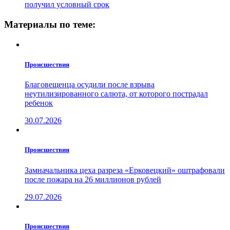
получил условный срок
Материалы по теме:
Проиcшествия
Благовещенца осудили после взрыва
неутилизированного салюта, от которого пострадал
ребенок
30.07.2026
Проиcшествия
Замначальника цеха разреза «Ерковецкий» оштрафовали
после пожара на 26 миллионов рублей
29.07.2026
Проиcшествия