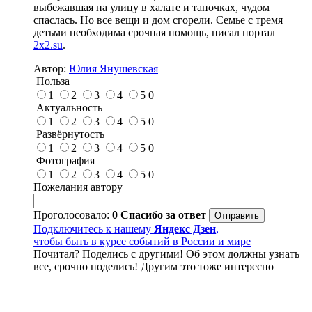
выбежавшая на улицу в халате и тапочках, чудом
спаслась. Но все вещи и дом сгорели. Семье с тремя
детьми необходима срочная помощь, писал портал
2x2.su
.
Автор:
Юлия Янушевская
Польза
1
2
3
4
5
0
Актуальность
1
2
3
4
5
0
Развёрнутость
1
2
3
4
5
0
Фотография
1
2
3
4
5
0
Пожелания автору
Проголосовало:
0
Спасибо за ответ
Подключитесь к нашему
Яндекс Дзен
,
чтобы быть в курсе событий в России и мире
Почитал? Поделись с другими! Об этом должны узнать
все, срочно поделись! Другим это тоже интересно