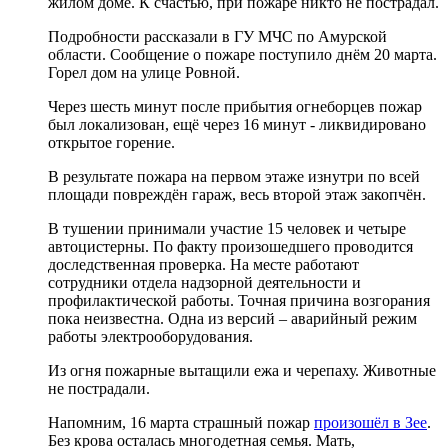
жилом доме. К счастью, при пожаре никто не пострадал.
Подробности рассказали в ГУ МЧС по Амурской
области. Сообщение о пожаре поступило днём 20 марта.
Горел дом на улице Ровной.
Через шесть минут после прибытия огнеборцев пожар
был локализован, ещё через 16 минут - ликвидировано
открытое горение.
В результате пожара на первом этаже изнутри по всей
площади повреждён гараж, весь второй этаж закопчён.
В тушении принимали участие 15 человек и четыре
автоцистерны. По факту произошедшего проводится
доследственная проверка. На месте работают
сотрудники отдела надзорной деятельности и
профилактической работы. Точная причина возгорания
пока неизвестна. Одна из версий – аварийный режим
работы электрооборудования.
Из огня пожарные вытащили ежа и черепаху. Животные
не пострадали.
Напомним, 16 марта страшный пожар
произошёл в Зее
.
Без крова осталась многодетная семья. Мать,