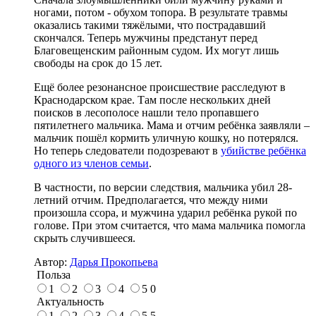
ногами, потом - обухом топора. В результате травмы
оказались такими тяжёлыми, что пострадавший
скончался. Теперь мужчины предстанут перед
Благовещенским районным судом. Их могут лишь
свободы на срок до 15 лет.
Ещё более резонансное происшествие расследуют в
Краснодарском крае. Там после нескольких дней
поисков в лесополосе нашли тело пропавшего
пятилетнего мальчика. Мама и отчим ребёнка заявляли –
мальчик пошёл кормить уличную кошку, но потерялся.
Но теперь следователи подозревают в
убийстве ребёнка
одного из членов семьи
.
В частности, по версии следствия, мальчика убил 28-
летний отчим. Предполагается, что между ними
произошла ссора, и мужчина ударил ребёнка рукой по
голове. При этом считается, что мама мальчика помогла
скрыть случившееся.
Автор:
Дарья Прокопьева
Польза
1
2
3
4
5
0
Актуальность
1
2
3
4
5
5