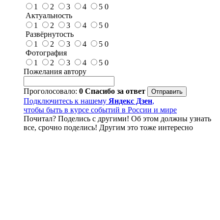
1
2
3
4
5
0
Актуальность
1
2
3
4
5
0
Развёрнутость
1
2
3
4
5
0
Фотография
1
2
3
4
5
0
Пожелания автору
Проголосовало:
0
Спасибо за ответ
Подключитесь к нашему
Яндекс Дзен
,
чтобы быть в курсе событий в России и мире
Почитал? Поделись с другими! Об этом должны узнать
все, срочно поделись! Другим это тоже интересно