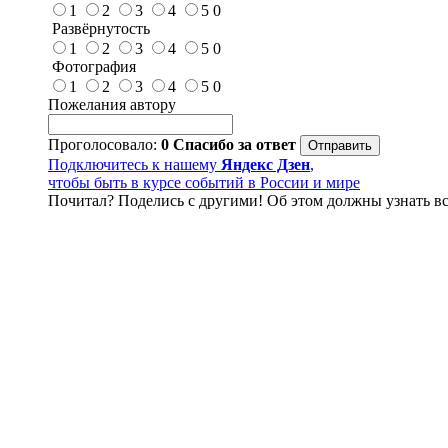
1
2
3
4
5
0
Развёрнутость
1
2
3
4
5
0
Фотография
1
2
3
4
5
0
Пожелания автору
Проголосовало:
0
Спасибо за ответ
Подключитесь к нашему
Яндекс Дзен
,
чтобы быть в курсе событий в России и мире
Почитал? Поделись с другими! Об этом должны узнать вс