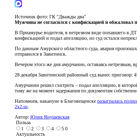
Источник фото:
ГК "Дважды два"
Мужчина не согласился с конфискацией и обжаловал п
В Приамурье водителя, в нетрезвом виде попавшего в ДТ
конфискацией и подал апелляцию, но суд остался непрекл
По данным Амурского областного суда, авария произошла 
отправился в Завитинск.
Вечером этого же дня амурчанин, оставаясь нетрезвым, вр
28 декабря Завитинский районный суд вынес приговор: 4
Амурчанин решил схитрить – подал апелляцию, в которой 
тому же на момент задержания по документам собственни
Напомним, накануне в Благовещенске
разыгралась полиц
2x2.su
.
Автор:
Юлия Янушевская
Польза
1
2
3
4
5
0
Актуальность