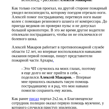
Как только состав проехал, на другой стороне пожарный
увидел велосипедиста, которому поездом отрезало ноги.
Алексей помог пострадавшему, перетянув ноги выше
колен с помощью резинового шланга от компрессора. До
приезда медиков он проверял пульс и не допускал
большой кровопотери. В это же время другие водители
отвлекали пострадавшего, чтобы он не отключился от
болевого шока.
Алексей Макаров работает в противопожарной службе
области 12 лет, но впервые воспользовался навыками
оказания первой помощи, пишут представители
пожарной части Архары
.
- Это ЧП случилось на моих глазах, поэтому
я еще долго не мог прийти в себя, -
поделился
Алексей Макаров.
– Впервые
мне пришлось оказывать такую помощь
пострадавшему и я рад, что мои навыки
помогли сохранить ему жизнь.
Как ранее
писал
портал 2х2.su, в Благовещенске
сотрудник полиции оказал первую помощь мужчине, у
которого случился приступ эпилепсии.