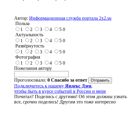
Автор:
Информационная служба портала 2x2.su
Польза
1
2
3
4
5
0
Актуальность
1
2
3
4
5
0
Развёрнутость
1
2
3
4
5
0
Фотография
1
2
3
4
5
0
Пожелания автору
Проголосовало:
0
Спасибо за ответ
Подключитесь к нашему
Яндекс Дзен
,
чтобы быть в курсе событий в России и мире
Почитал? Поделись с другими! Об этом должны узнать
все, срочно поделись! Другим это тоже интересно