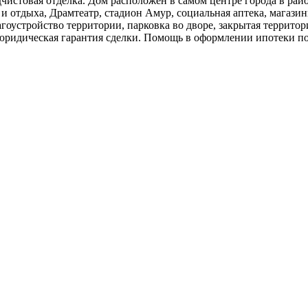
едчистовая отделка. Дом расположен в самом центре города в р
 отдыха, Драмтеатр, стадион Амур, социальная аптека, магазины
агоустройство территории, парковка во дворе, закрытая террит
юридическая гарантия сделки. Помощь в оформлении ипотеки п