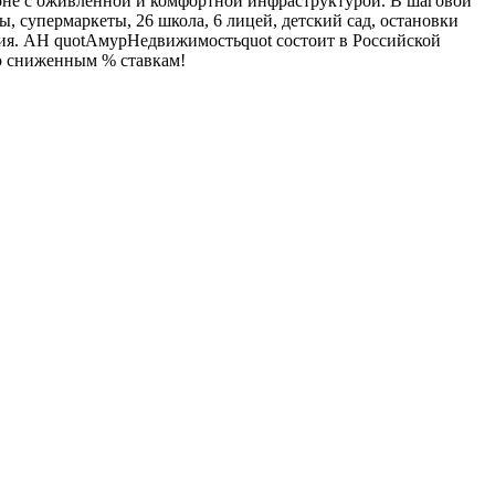
айоне с оживленной и комфортной инфраструктурой. В шаговой
, супермаркеты, 26 школа, 6 лицей, детский сад, остановки
ория. АН quotАмурНедвижимостьquot состоит в Российской
о сниженным % ставкам!