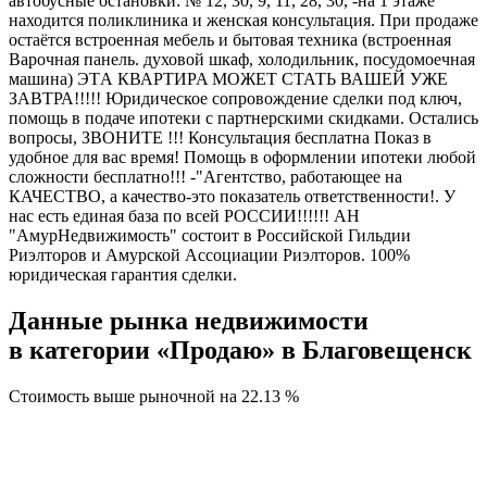
автобусные остановки: № 12, 30, 9, 11, 28, 30, -на 1 этаже
находится поликлиника и женская консультация. При продаже
остаётся встроенная мебель и бытовая техника (встроенная
Варочная панель. духовой шкаф, холодильник, посудомоечная
машина) ЭTА КВАРТИPA MОЖEТ СТАТЬ ВАШЕЙ УЖЕ
ЗАВТРА!!!!! Юридическое сопровождение сделки под ключ,
помощь в подаче ипотеки с партнерскими скидками. Остались
вопросы, ЗВОНИТЕ !!! Консультация бесплатна Показ в
удобное для вас время! Помощь в оформлении ипотеки любой
сложности бесплатно!!! -"Агентство, работающее на
КАЧЕСТВО, а качество-это показатель ответственности!. У
нас есть единая база по всей РОССИИ!!!!!! АН
"АмурНедвижимость" состоит в Российской Гильдии
Риэлторов и Амурской Ассоциации Риэлторов. 100%
юридическая гарантия сделки.
Данные рынка недвижимости
в категории «Продаю» в Благовещенск
Стоимость выше рыночной на
22.13 %