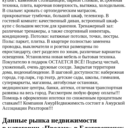
кухня с каменной столешницей, барной стойкой, встроенная
техника, плита, варочная поверхность, вытяжка, холодильник.
В спальне: кровать с ортопедическим матрасом,
прикроватные тумбочки, большой шкаф, телевизор. В
гостевой комнате: качественный диван, встроенный шкаф-
купе с большим местом для хранения. Тренажерный зал:
различные тренажеры, а также спортивный инвентарь,
кондиционер. Потолки: натяжные потолки, точки, люстры.
Полы: паркет, плитка. В квартире полностью заменена
проводка, выключатели и розетки размещены по
евростандарту, свет разделен по зонам, различные варианты
освещения. Установлена новая мебель и бытовая техника.
Покупателю в подарок ОСТАЕТСЯ ВСЁ! Подъезд чистый,
ухоженный, очень дружные соседи. Закрытая территория
дома, видеонаблюдение. В шаговой доступности: набережная
города, гор.парк, гор.театр, детские сады, школы, гимназия,
супермаркеты, магазины, автобусные остановки,
медицинские центры, банки, аптеки, отличная транспортная
развязка на весь город. Рассмотрим любую форму оплаты!!!
Помощь в оформлении ипотеки по сниженным процентным
ставкам!!! Компания АмурНедвижимость состоит в Амурской
Ассоциации Риэлторов!!!
Данные рынка недвижимости