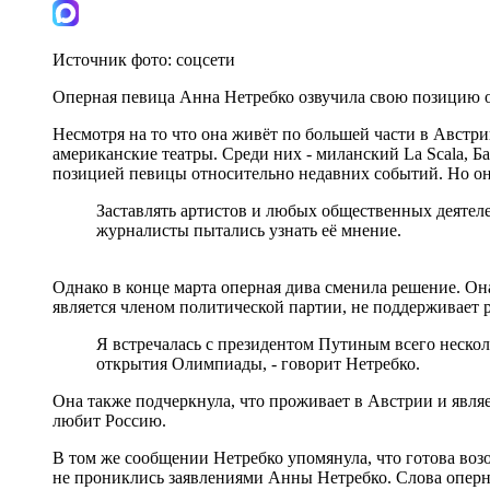
Источник фото:
соцсети
Оперная певица Анна Нетребко озвучила свою позицию 
Несмотря на то что она живёт по большей части в Австри
американские театры. Среди них - миланский La Scala, Б
позицией певицы относительно недавних событий. Но он
Заставлять артистов и любых общественных деятеле
журналисты пытались узнать её мнение.
Однако в конце марта оперная дива сменила решение. Он
является членом политической партии, не поддерживает р
Я встречалась с президентом Путиным всего несколь
открытия Олимпиады, - говорит Нетребко.
Она также подчеркнула, что проживает в Австрии и являе
любит Россию.
В том же сообщении Нетребко упомянула, что готова возоб
не прониклись заявлениями Анны Нетребко. Слова оперно