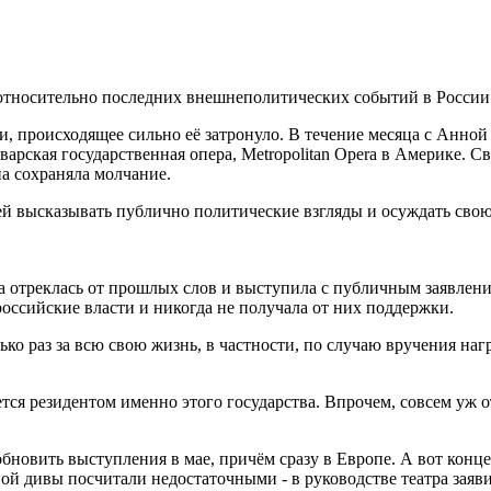
относительно последних внешнеполитических событий в России
и, происходящее сильно её затронуло. В течение месяца с Анно
аварская государственная опера, Metropolitan Opera в Америке. 
а сохраняла молчание.
й высказывать публично политические взгляды и осуждать свою 
а отреклась от прошлых слов и выступила с публичным заявлени
оссийские власти и никогда не получала от них поддержки.
ко раз за всю свою жизнь, в частности, по случаю вручения наг
тся резидентом именно этого государства. Впрочем, совсем уж о
новить выступления в мае, причём сразу в Европе. А вот концерт
й дивы посчитали недостаточными - в руководстве театра заяв