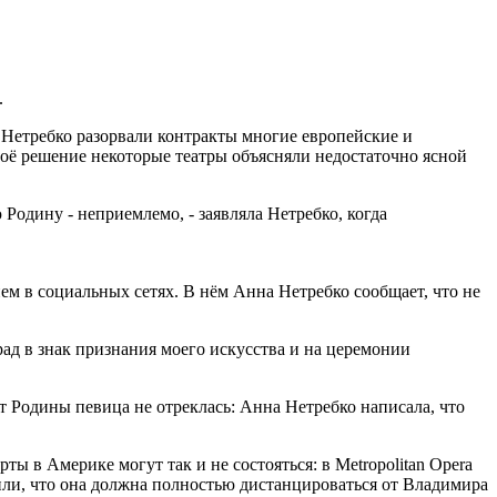
.
й Нетребко разорвали контракты многие европейские и
Своё решение некоторые театры объясняли недостаточно ясной
Родину - неприемлемо, - заявляла Нетребко, когда
ем в социальных сетях. В нём Анна Нетребко сообщает, что не
рад в знак признания моего искусства и на церемонии
т Родины певица не отреклась: Анна Нетребко написала, что
ы в Америке могут так и не состояться: в Metropolitan Opera
или, что она должна полностью дистанцироваться от Владимира