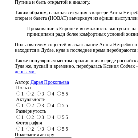
Путина и быть открытой к диалогу.
Таким образом, сложная ситуация в карьере Анны Нетребк
оперы и балета (НОВАТ) вычеркнул из афиши выступлени
Проживание в Европе и возможность выступать на е
принципами ради более комфортных условий жизни. 
Пользователям соцсетей высказывание Анны Нетребко тож
находится в Дубае, куда в последнее время перебираются
Также популярным местом проживания в среде российски
Туда же, пускай и временно, перебралась Ксения Собчак 
деньгами.
Автор:
Дарья Прокопьева
Польза
1
2
3
4
5
5
Актуальность
1
2
3
4
5
5
Развёрнутость
1
2
3
4
5
5
Фотография
1
2
3
4
5
5
Пожелания автору