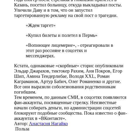
Казань, посетил больницу, откуда выкладывал посты.
Уличили Даву и в том, что он запустил
таргетированную рекламу на свой пост о трагедии.
«Ждем таргет»
«Купил билеты и полетел в Пермь»
«Вопиющее лицемерие», - отреагировали в
этот раз россияне в соцсетях и
мессенджерах.
Кстати, одинаковые «скорбные» сторис опубликовали
Эльдар Джарахов, тиктокер Рахим, Аня Покров, Егор
Шип, Амина Тендерлибае, Володя XXL, Роман
Каграманов, Артур Бабич, Олег Романенко и другие.
Все они выразили соболезнования родственникам
погибшим.
Тем временем, по данным СМИ, в соцсетях появляются
фан-аккаунты, посвященные стрелку. Неизвестные
начали собирать деньги, но администрации соцсетей
блокируют подобные сообщества. Пока известно о фан-
аккаунтах в «ВКонтакте».
Автор:
Анастасия Нагайко
Польза