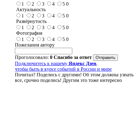
1
2
3
4
5
0
Актуальность
1
2
3
4
5
0
Развёрнутость
1
2
3
4
5
0
Фотография
1
2
3
4
5
0
Пожелания автору
Проголосовало:
0
Спасибо за ответ
Подключитесь к нашему
Яндекс Дзен
,
чтобы быть в курсе событий в России и мире
Почитал? Поделись с другими! Об этом должны узнать
все, срочно поделись! Другим это тоже интересно