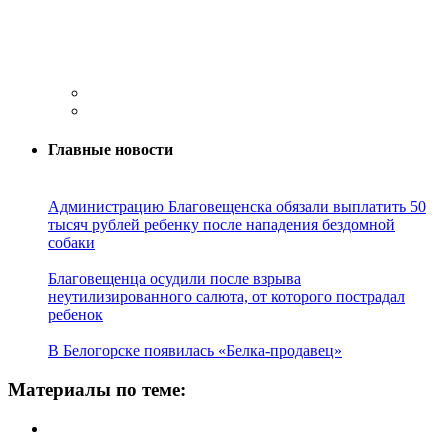
Главные новости
Администрацию Благовещенска обязали выплатить 50
тысяч рублей ребенку после нападения бездомной
собаки
Благовещенца осудили после взрыва
неутилизированного салюта, от которого пострадал
ребенок
В Белогорске появилась «Белка-продавец»
Материалы по теме: