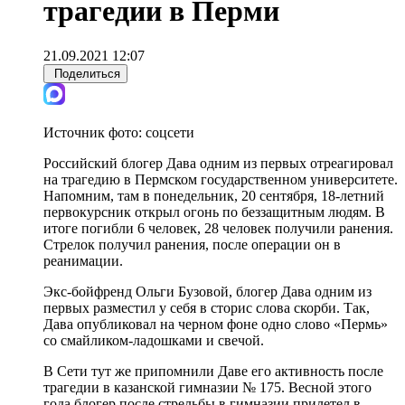
трагедии в Перми
21.09.2021 12:07
Поделиться
Источник фото:
соцсети
Российский блогер Дава одним из первых отреагировал
на трагедию в Пермском государственном университете.
Напомним, там в понедельник, 20 сентября, 18-летний
первокурсник открыл огонь по беззащитным людям. В
итоге погибли 6 человек, 28 человек получили ранения.
Стрелок получил ранения, после операции он в
реанимации.
Экс-бойфренд Ольги Бузовой, блогер Дава одним из
первых разместил у себя в сторис слова скорби. Так,
Дава опубликовал на черном фоне одно слово «Пермь»
со смайликом-ладошками и свечой.
В Сети тут же припомнили Даве его активность после
трагедии в казанской гимназии № 175. Весной этого
года блогер после стрельбы в гимназии прилетел в