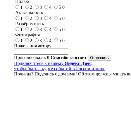
Польза
1
2
3
4
5
0
Актуальность
1
2
3
4
5
0
Развёрнутость
1
2
3
4
5
0
Фотография
1
2
3
4
5
0
Пожелания автору
Проголосовало:
0
Спасибо за ответ
Подключитесь к нашему
Яндекс Дзен
,
чтобы быть в курсе событий в России и мире
Почитал? Поделись с другими! Об этом должны узнать вс