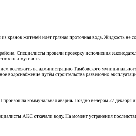
я из кранов жителей идёт грязная проточная вода. Жидкость не 
района. Специалисты провели проверку исполнения законодател
етность и мутность.
ванием возложить на администрацию Тамбовского муниципальног
дное водоснабжение путём строительства разведочно-эксплуата
П произошла коммунальная авария. Поздно вечером 27 декабря и
ециалисты АКС откачали воду. На момент устранения последств