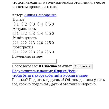
что дом находится на электрическом отоплении, вместе
со светом пропало и тепло.
Автор:
Алина Слюсаренко
Польза
1
2
3
4
5
0
Актуальность
1
2
3
4
5
0
Развёрнутость
1
2
3
4
5
0
Фотография
1
2
3
4
5
0
Пожелания автору
Проголосовало:
0
Спасибо за ответ
Подключитесь к нашему
Яндекс Дзен
,
чтобы быть в курсе событий в России и мире
Почитал? Поделись с другими! Об этом должны узнать
все, срочно поделись! Другим это тоже интересно