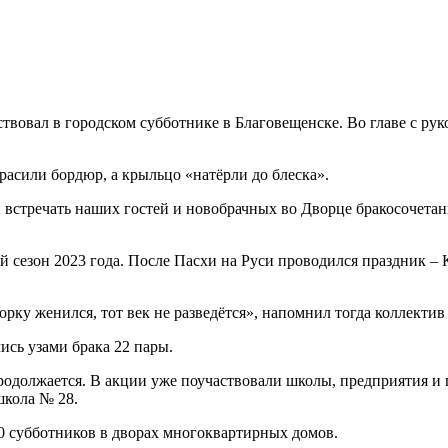
вовал в городском субботнике в Благовещенске. Во главе с ру
расили бордюр, а крыльцо «натёрли до блеска».
 встречать наших гостей и новобрачных во Дворце бракосочетания
 сезон 2023 года. После Пасхи на Руси проводился праздник – К
орку женился, тот век не разведётся», напомнил тогда коллекти
ись узами брака 22 пары.
должается. В акции уже поучаствовали школы, предприятия и п
школа № 28.
0 субботников в дворах многоквартирных домов.