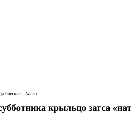
о блеска» - 2x2.su
субботника крыльцо загса «нат