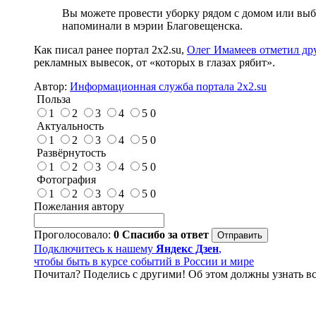
Вы можете провести уборку рядом с домом или выб
напоминали в мэрии Благовещенска.
Как писал ранее портал 2х2.su,
Олег Имамеев отметил др
рекламных вывесок, от «которых в глазах рябит».
Автор:
Информационная служба портала 2x2.su
Польза
1
2
3
4
5
0
Актуальность
1
2
3
4
5
0
Развёрнутость
1
2
3
4
5
0
Фотография
1
2
3
4
5
0
Пожелания автору
Проголосовало:
0
Спасибо за ответ
Подключитесь к нашему
Яндекс Дзен
,
чтобы быть в курсе событий в России и мире
Почитал? Поделись с другими! Об этом должны узнать вс