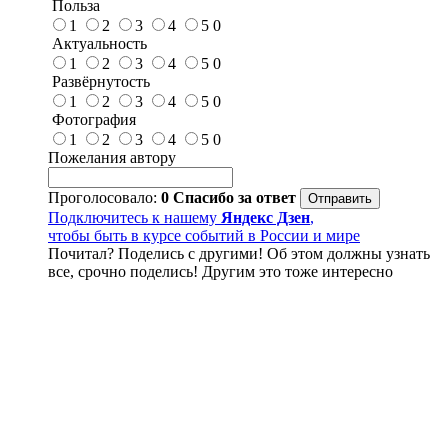
Польза
1
2
3
4
5
0
Актуальность
1
2
3
4
5
0
Развёрнутость
1
2
3
4
5
0
Фотография
1
2
3
4
5
0
Пожелания автору
Проголосовало:
0
Спасибо за ответ
Подключитесь к нашему
Яндекс Дзен
,
чтобы быть в курсе событий в России и мире
Почитал? Поделись с другими! Об этом должны узнать
все, срочно поделись! Другим это тоже интересно