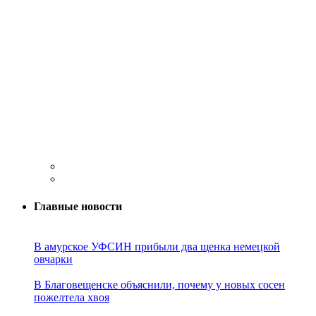
Главные новости
В амурское УФСИН прибыли два щенка немецкой
овчарки
В Благовещенске объяснили, почему у новых сосен
пожелтела хвоя