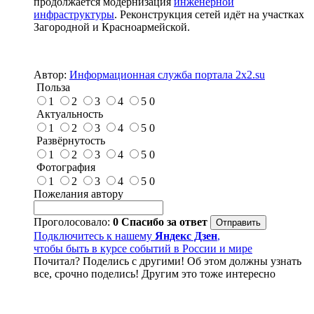
продолжается модернизация
инженерной
инфраструктуры
. Реконструкция сетей идёт на участках
Загородной и Красноармейской.
Автор:
Информационная служба портала 2x2.su
Польза
1
2
3
4
5
0
Актуальность
1
2
3
4
5
0
Развёрнутость
1
2
3
4
5
0
Фотография
1
2
3
4
5
0
Пожелания автору
Проголосовало:
0
Спасибо за ответ
Подключитесь к нашему
Яндекс Дзен
,
чтобы быть в курсе событий в России и мире
Почитал? Поделись с другими! Об этом должны узнать
все, срочно поделись! Другим это тоже интересно