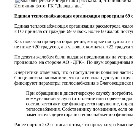
Источник фото:
ГК "Дважды два"
Единая теплоснабжающая организация проверила 69 
Единая теплоснабжающая организация рассмотрела жалоб
ЕТО приняла от граждан 69 заявок. Более 60 жалоб пост
Как показала проверка обращений, которые поступили в
не ниже +20 градусов, а в угловых комнатах +22 градуса 
По девяти жалобам были выданы предписания на устран
произошло на стороне АО «ДГК». По двум обращениям в
Энергетики отмечают, что о поступлении большей част
Специалисты напомнили, что для горожан доступен круг
фиксируют параметры теплоснабжения в Благовещенске 
При обращении в диспетчерскую службу потребител
коммунальной услуги (отопление или горячее водо
составляется акт, где фиксируется нарушение, опр
теплоснабжения. Собственнику помещения, если он 
заместитель директора по теплоснабжению филиал
Ранее портал 2x2.su писал о том, что прокуратура Благо