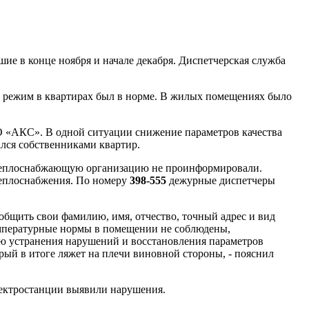
е в конце ноября и начале декабря. Диспетчерская служба
й режим в квартирах был в норме. В жилых помещениях было
 «АКС». В одной ситуации снижение параметров качества
лся собственниками квартир.
ю теплоснабжающую организацию не проинформировали.
теплоснабжения. По номеру
398-555
дежурные диспетчеры
бщить свои фамилию, имя, отчество, точный адрес и вид
емпературные нормы в помещении не соблюдены,
лью устранения нарушений и восстановления параметров
рый в итоге ляжет на плечи виновной стороны, - пояснил
лектростанции выявили нарушения.