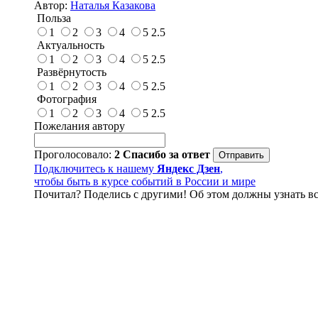
Автор:
Наталья Казакова
Польза
1
2
3
4
5
2.5
Актуальность
1
2
3
4
5
2.5
Развёрнутость
1
2
3
4
5
2.5
Фотография
1
2
3
4
5
2.5
Пожелания автору
Проголосовало:
2
Спасибо за ответ
Подключитесь к нашему
Яндекс Дзен
,
чтобы быть в курсе событий в России и мире
Почитал? Поделись с другими! Об этом должны узнать вс