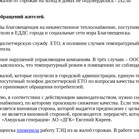
обращений жителей.
ы благовещенцев на некачественное теплоснабжение, поступивши
упили в ЕДДС города и социальные сети мэра Благовещенска.
 диспетчерскую службу ЕТО, в половине случаев температурны
тепла.
ение нарушений управляющим компаниям. В трёх случаях – ООО
ыяснилось, что температурный режим в помещениях не соблюда
и жалоб, которые получили в городской администрации, едину
лосуточный телефон диспетчерской ЕТО по вопросам качества 
и принимают обращения потребителей.
ю, в соответствии с действующим законодательством, нужно соо
снабжение), по которому произошло снижение качества. Если т
еделяется виновная сторона, которой выдается предписание с це
не является виновной стороной, производится перерасчёт, кото
а «Амурская генерация» АО «ДГК» Евгений Киреев.
вещенска
проверила
работу ТЭЦ из-за жалоб горожан. В работе э