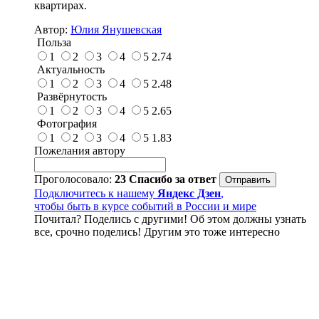
квартирах.
Автор:
Юлия Янушевская
Польза
1
2
3
4
5
2.74
Актуальность
1
2
3
4
5
2.48
Развёрнутость
1
2
3
4
5
2.65
Фотография
1
2
3
4
5
1.83
Пожелания автору
Проголосовало:
23
Спасибо за ответ
Подключитесь к нашему
Яндекс Дзен
,
чтобы быть в курсе событий в России и мире
Почитал? Поделись с другими! Об этом должны узнать
все, срочно поделись! Другим это тоже интересно