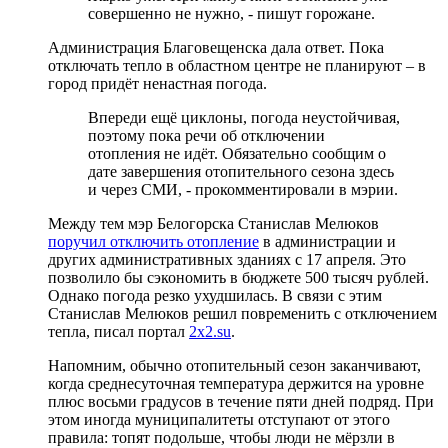
совершенно не нужно, - пишут горожане.
Администрация Благовещенска дала ответ. Пока
отключать тепло в областном центре не планируют – в
город придёт ненастная погода.
Впереди ещё циклоны, погода неустойчивая,
поэтому пока речи об отключении
отопления не идёт. Обязательно сообщим о
дате завершения отопительного сезона здесь
и через СМИ, - прокомментировали в мэрии.
Между тем мэр Белогорска Станислав Мелюков
поручил отключить отопление
в администрации и
других административных зданиях с 17 апреля. Это
позволило бы сэкономить в бюджете 500 тысяч рублей.
Однако погода резко ухудшилась. В связи с этим
Станислав Мелюков решил повременить с отключением
тепла, писал портал
2x2.su
.
Напомним, обычно отопительный сезон заканчивают,
когда среднесуточная температура держится на уровне
плюс восьми градусов в течение пяти дней подряд. При
этом иногда муниципалитеты отступают от этого
правила: топят подольше, чтобы люди не мёрзли в