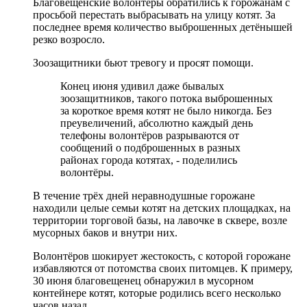
Благовещенские волонтёры обратились к горожанам с
просьбой перестать выбрасывать на улицу котят. За
последнее время количество выброшенных детёнышей
резко возросло.
Зоозащитники бьют тревогу и просят помощи.
Конец июня удивил даже бывалых
зоозащитников, такого потока выброшенных
за короткое время котят не было никогда. Без
преувеличений, абсолютно каждый день
телефоны волонтёров разрываются от
сообщений о подброшенных в разных
районах города котятах, - поделились
волонтёры.
В течение трёх дней неравнодушные горожане
находили целые семьи котят на детских площадках, на
территории торговой базы, на лавочке в сквере, возле
мусорных баков и внутри них.
Волонтёров шокирует жестокость, с которой горожане
избавляются от потомства своих питомцев. К примеру,
30 июня благовещенец обнаружил в мусорном
контейнере котят, которые родились всего несколько
часов назад.