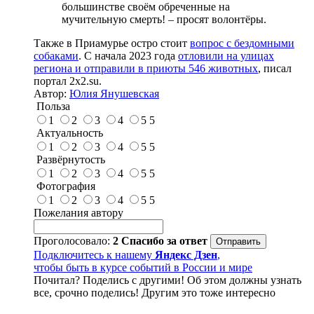
большинстве своём обреченные на
мучительную смерть! – просят волонтёры.
Также в Приамурье остро стоит
вопрос с бездомными
собаками
. С начала 2023 года
отловили на улицах
региона и отправили в приюты 546 животных
, писал
портал 2x2.su.
Автор:
Юлия Янушевская
Польза
1
2
3
4
5
5
Актуальность
1
2
3
4
5
5
Развёрнутость
1
2
3
4
5
5
Фотография
1
2
3
4
5
5
Пожелания автору
Проголосовало:
2
Спасибо за ответ
Подключитесь к нашему
Яндекс Дзен
,
чтобы быть в курсе событий в России и мире
Почитал? Поделись с другими! Об этом должны узнать
все, срочно поделись! Другим это тоже интересно