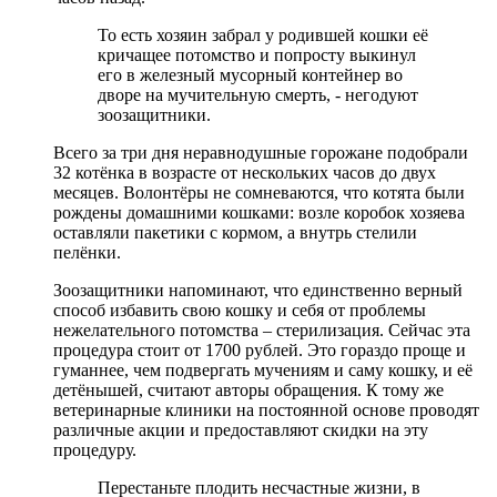
То есть хозяин забрал у родившей кошки её
кричащее потомство и попросту выкинул
его в железный мусорный контейнер во
дворе на мучительную смерть, - негодуют
зоозащитники.
Всего за три дня неравнодушные горожане подобрали
32 котёнка в возрасте от нескольких часов до двух
месяцев. Волонтёры не сомневаются, что котята были
рождены домашними кошками: возле коробок хозяева
оставляли пакетики с кормом, а внутрь стелили
пелёнки.
Зоозащитники напоминают, что единственно верный
способ избавить свою кошку и себя от проблемы
нежелательного потомства – стерилизация. Сейчас эта
процедура стоит от 1700 рублей. Это гораздо проще и
гуманнее, чем подвергать мучениям и саму кошку, и её
детёнышей, считают авторы обращения. К тому же
ветеринарные клиники на постоянной основе проводят
различные акции и предоставляют скидки на эту
процедуру.
Перестаньте плодить несчастные жизни, в