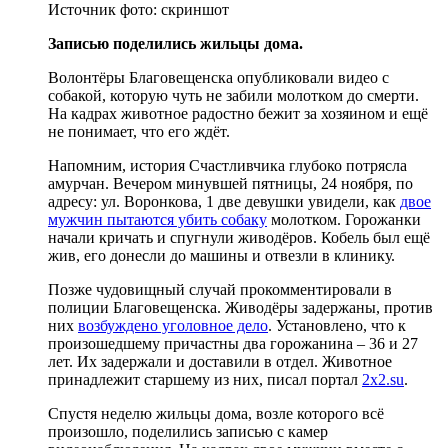
Источник фото:
скриншот
Записью поделились жильцы дома.
Волонтёры Благовещенска опубликовали видео с
собакой, которую чуть не забили молотком до смерти.
На кадрах животное радостно бежит за хозяином и ещё
не понимает, что его ждёт.
Напомним, история Счастливчика глубоко потрясла
амурчан. Вечером минувшей пятницы, 24 ноября, по
адресу: ул. Воронкова, 1 две девушки увидели, как
двое
мужчин пытаются убить собаку
молотком. Горожанки
начали кричать и спугнули живодёров. Кобель был ещё
жив, его донесли до машины и отвезли в клинику.
Позже чудовищный случай прокомментировали в
полиции Благовещенска. Живодёры задержаны, против
них
возбуждено уголовное дело
. Установлено, что к
произошедшему причастны два горожанина – 36 и 27
лет. Их задержали и доставили в отдел. Животное
принадлежит старшему из них, писал портал
2x2.su
.
Спустя неделю жильцы дома, возле которого всё
произошло, поделились записью с камер