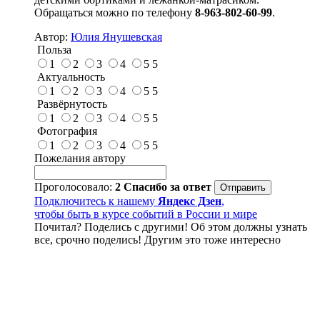
Обращаться можно по телефону
8-963-802-60-99
.
Автор:
Юлия Янушевская
Польза
1
2
3
4
5
5
Актуальность
1
2
3
4
5
5
Развёрнутость
1
2
3
4
5
5
Фотография
1
2
3
4
5
5
Пожелания автору
Проголосовало:
2
Спасибо за ответ
Подключитесь к нашему
Яндекс Дзен
,
чтобы быть в курсе событий в России и мире
Почитал? Поделись с другими! Об этом должны узнать
все, срочно поделись! Другим это тоже интересно