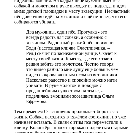
видеонаблюдения. На кадрах двое мужчин вместе с
собакой и молотком в руке выходят из подъезда и идут
мимо детской площадки к месту экзекуции. Несчастный
пёс доверчиво идёт за хозяином и ещё не знает, что его
собираются убивать.
Два мужчины, один пёс. Прогулка - это
всегда радость для собаки, а особенно с
хозяином. Радостный рыжий пёс по имени
Боди (настоящая кличка Счастливчика. –
Ред.) скачет по заснеженной улице. Скачет к
месту своей казни. К месту, где его хозяин
решил забить его молотком. Честно говоря,
это видео разбило мне душу ещё больше, чем
видео с окровавленным псом из ветклиники.
Насколько радостно и спокойно можно идти
убивать! В руке молоток и поводок с
преданнейшим существом на земле, -
поделилась эмоциями зоозащитница Ольга
Ефремова.
Тем временем Счастливчик продолжает бороться за
жизнь. Собака находится в тяжёлом состоянии, но уже
начинает вставать. В связи с этим пса переместили в
клетку. Волонтёры просят горожан поделиться старыми
детскими бортиками и лежанкой-матрасиком.