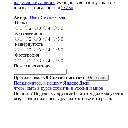
на детей и кусали их
. Женщина свою вину так и не
признала, писал портал
2x2.su
.
Автор:
Юлия Янушевская
Польза
1
2
3
4
5
0
Актуальность
1
2
3
4
5
0
Развёрнутость
1
2
3
4
5
0
Фотография
1
2
3
4
5
0
Пожелания автору
Проголосовало:
0
Спасибо за ответ
Подключитесь к нашему
Яндекс Дзен
,
чтобы быть в курсе событий в России и мире
Почитал? Поделись с другими! Об этом должны узнать
все, срочно поделись! Другим это тоже интересно