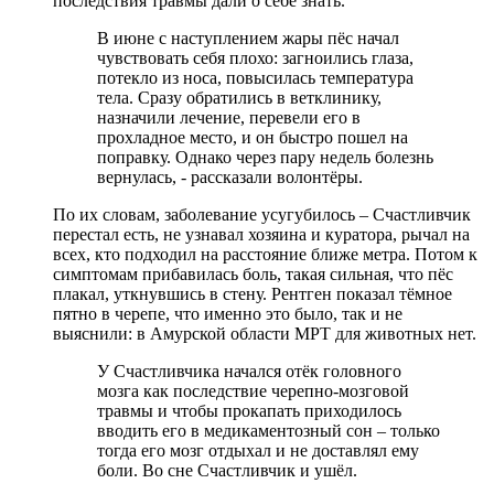
последствия травмы дали о себе знать.
В июне с наступлением жары пёс начал
чувствовать себя плохо: загноились глаза,
потекло из носа, повысилась температура
тела. Сразу обратились в ветклинику,
назначили лечение, перевели его в
прохладное место, и он быстро пошел на
поправку. Однако через пару недель болезнь
вернулась, - рассказали волонтёры.
По их словам, заболевание усугубилось – Счастливчик
перестал есть, не узнавал хозяина и куратора, рычал на
всех, кто подходил на расстояние ближе метра. Потом к
симптомам прибавилась боль, такая сильная, что пёс
плакал, уткнувшись в стену. Рентген показал тёмное
пятно в черепе, что именно это было, так и не
выяснили: в Амурской области МРТ для животных нет.
У Счастливчика начался отёк головного
мозга как последствие черепно-мозговой
травмы и чтобы прокапать приходилось
вводить его в медикаментозный сон – только
тогда его мозг отдыхал и не доставлял ему
боли. Во сне Счастливчик и ушёл.