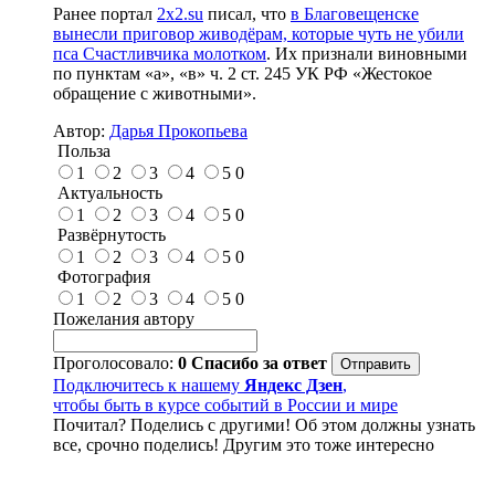
Ранее портал
2x2.su
писал, что
в Благовещенске
вынесли приговор живодёрам, которые чуть не убили
пса Счастливчика молотком
. Их признали виновными
по пунктам «а», «в» ч. 2 ст. 245 УК РФ «Жестокое
обращение с животными».
Автор:
Дарья Прокопьева
Польза
1
2
3
4
5
0
Актуальность
1
2
3
4
5
0
Развёрнутость
1
2
3
4
5
0
Фотография
1
2
3
4
5
0
Пожелания автору
Проголосовало:
0
Спасибо за ответ
Подключитесь к нашему
Яндекс Дзен
,
чтобы быть в курсе событий в России и мире
Почитал? Поделись с другими! Об этом должны узнать
все, срочно поделись! Другим это тоже интересно