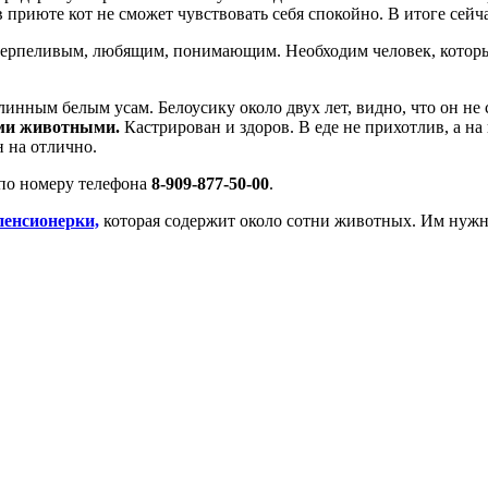
в приюте кот не сможет чувствовать себя спокойно. В итоге сейч
 терпеливым, любящим, понимающим. Необходим человек, котор
инным белым усам. Белоусику около двух лет, видно, что он не 
гими животными.
Кастрирован и здоров. В еде не прихотлив, а н
н на отлично.
 по номеру телефона
8-909-877-50-00
.
пенсионерки,
которая содержит около сотни животных. Им нужн