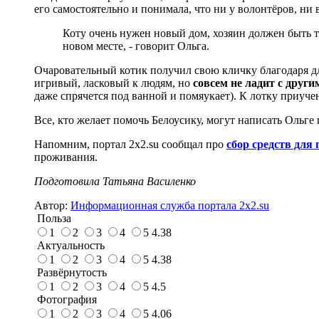
его самостоятельно и понимала, что ни у волонтёров, ни 
Коту очень нужен новый дом, хозяин должен быть
новом месте, - говорит Ольга.
Очаровательный котик получил свою кличку благодаря дл
игривый, ласковый к людям, но
совсем не ладит с дру
даже спрячется под ванной и помяукает). К лотку приуче
Все, кто желает помочь Белоусику, могут написать Ольге
Напомним, портал 2x2.su сообщал про
сбор средств для 
проживания.
Подготовила Татьяна Василенко
Автор:
Информационная служба портала 2x2.su
Польза
1
2
3
4
5
4.38
Актуальность
1
2
3
4
5
4.38
Развёрнутость
1
2
3
4
5
4.5
Фотография
1
2
3
4
5
4.06