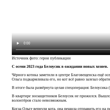
Источник фото:
герои публикации
С осени 2023 года Белоусик в ожидании новых хозяев.
Чёрного котика заметили в центре Благовещенска ещё осе
Ольга подкармливала его, но кот всё равно залезал обратн
В итоге была развёрнута целая спецоперация: Белоусика (
В квартире зоозащитников Белоусик не прижился. Вышло т
волонтёров стало невозможным.
Когда Ольге вернули кота, она решила отправить его на п