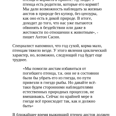
птенца есть родители, которые его кормят!
Мы дали возможность наблюдать за жизнью
аистов в природе без купюр, без цензуры,
как оно есть в дикой природе. В итоге,
доходит до того, что нас уже пытаются
обвинять в бездействии или даже в
жестокости по отношении к животным», -
пишет Антон Сасин.
Специалист напомнил, что год сухой, корма мало,
птенцам тяжело везде. У этого явления циклический
характер, но, возможно, следующий год будет еще
труднее.
«Мы помогли аистам избавиться от
погибшего птенца, т.к. они не в состоянии
были бы убрать его из гнезда, по пути
привезли в гнездо рыбы. Но давайте всё-
таки будем сторонними наблюдателями
естественных природных процессов, не
вмешиваясь. Сейчас по крайней мере в
гнезде всё происходит так, как и должно
быть»
В ближайшее время выживший птенец аистов должен