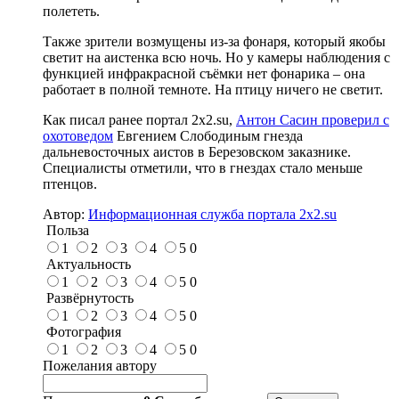
полететь.
Также зрители возмущены из-за фонаря, который якобы
светит на аистенка всю ночь. Но у камеры наблюдения с
функцией инфракрасной съёмки нет фонарика – она
работает в полной темноте. На птицу ничего не светит.
Как писал ранее портал 2х2.su,
Антон Сасин проверил с
охотоведом
Евгением Слободиным гнезда
дальневосточных аистов в Березовском заказнике.
Специалисты отметили, что в гнездах стало меньше
птенцов.
Автор:
Информационная служба портала 2x2.su
Польза
1
2
3
4
5
0
Актуальность
1
2
3
4
5
0
Развёрнутость
1
2
3
4
5
0
Фотография
1
2
3
4
5
0
Пожелания автору