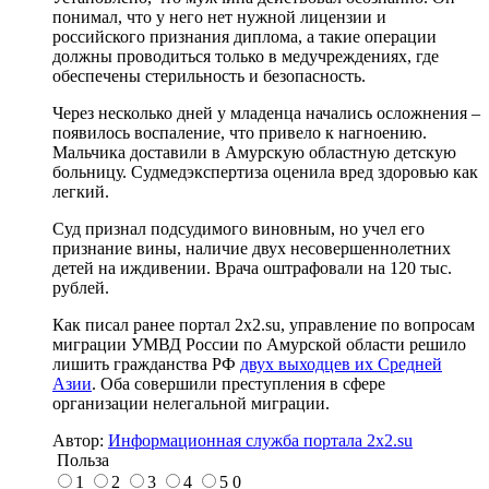
понимал, что у него нет нужной лицензии и
российского признания диплома, а такие операции
должны проводиться только в медучреждениях, где
обеспечены стерильность и безопасность.
Через несколько дней у младенца начались осложнения –
появилось воспаление, что привело к нагноению.
Мальчика доставили в Амурскую областную детскую
больницу. Судмедэкспертиза оценила вред здоровью как
легкий.
Суд признал подсудимого виновным, но учел его
признание вины, наличие двух несовершеннолетних
детей на иждивении. Врача оштрафовали на 120 тыс.
рублей.
Как писал ранее портал 2х2.su, управление по вопросам
миграции УМВД России по Амурской области решило
лишить гражданства РФ
двух выходцев их Средней
Азии
. Оба совершили преступления в сфере
организации нелегальной миграции.
Автор:
Информационная служба портала 2x2.su
Польза
1
2
3
4
5
0