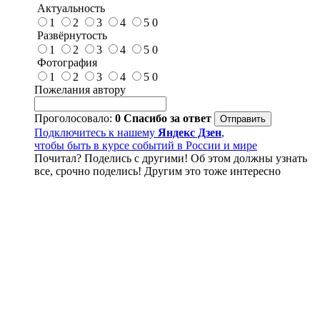
Актуальность
1
2
3
4
5
0
Развёрнутость
1
2
3
4
5
0
Фотография
1
2
3
4
5
0
Пожелания автору
Проголосовало:
0
Спасибо за ответ
Подключитесь к нашему
Яндекс Дзен
,
чтобы быть в курсе событий в России и мире
Почитал? Поделись с другими! Об этом должны узнать
все, срочно поделись! Другим это тоже интересно