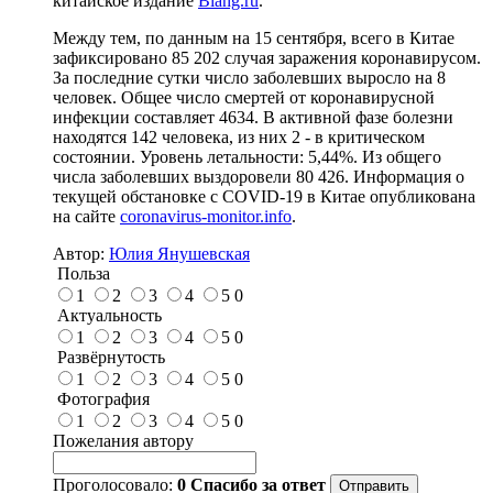
китайское издание
Biang.ru
.
Между тем, по данным на 15 сентября, всего в Китае
зафиксировано 85 202 случая заражения коронавирусом.
За последние сутки число заболевших выросло на 8
человек. Общее число смертей от коронавирусной
инфекции составляет 4634. В активной фазе болезни
находятся 142 человека, из них 2 - в критическом
состоянии. Уровень летальности: 5,44%. Из общего
числа заболевших выздоровели 80 426. Информация о
текущей обстановке с COVID-19 в Китае опубликована
на сайте
coronavirus-monitor.info
.
Автор:
Юлия Янушевская
Польза
1
2
3
4
5
0
Актуальность
1
2
3
4
5
0
Развёрнутость
1
2
3
4
5
0
Фотография
1
2
3
4
5
0
Пожелания автору
Проголосовало:
0
Спасибо за ответ