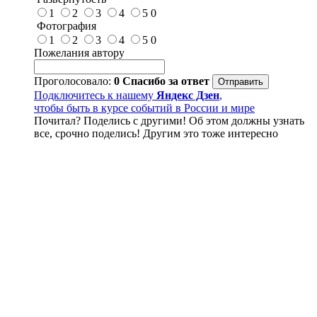
1
2
3
4
5
0
Фотография
1
2
3
4
5
0
Пожелания автору
Проголосовало:
0
Спасибо за ответ
Подключитесь к нашему
Яндекс Дзен
,
чтобы быть в курсе событий в России и мире
Почитал? Поделись с другими! Об этом должны узнать
все, срочно поделись! Другим это тоже интересно