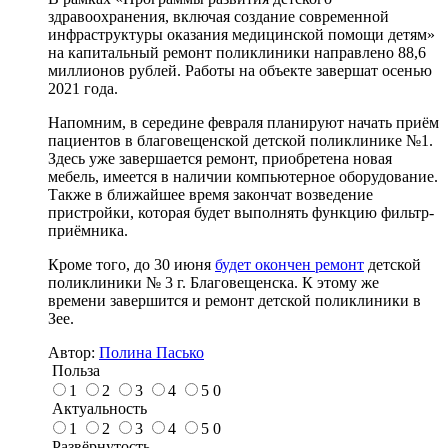
здравоохранения, включая создание современной
инфраструктуры оказания медицинской помощи детям»
на капитальный ремонт поликлиники направлено 88,6
миллионов рублей. Работы на объекте завершат осенью
2021 года.
Напомним, в середине февраля планируют начать приём
пациентов в благовещенской детской поликлинике №1.
Здесь уже завершается ремонт, приобретена новая
мебель, имеется в наличии компьютерное оборудование.
Также в ближайшее время закончат возведение
пристройки, которая будет выполнять функцию фильтр-
приёмника.
Кроме того, до 30 июня
будет окончен ремонт
детской
поликлиники № 3 г. Благовещенска. К этому же
времени завершится и ремонт детской поликлиники в
Зее.
Автор:
Полина Пасько
Польза
1
2
3
4
5
0
Актуальность
1
2
3
4
5
0
Развёрнутость