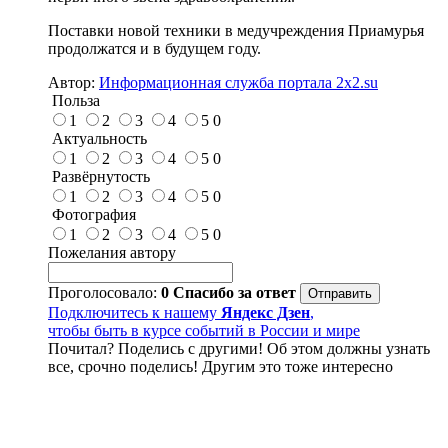
Поставки новой техники в медучреждения Приамурья
продолжатся и в будущем году.
Автор:
Информационная служба портала 2x2.su
Польза
1
2
3
4
5
0
Актуальность
1
2
3
4
5
0
Развёрнутость
1
2
3
4
5
0
Фотография
1
2
3
4
5
0
Пожелания автору
Проголосовало:
0
Спасибо за ответ
Подключитесь к нашему
Яндекс Дзен
,
чтобы быть в курсе событий в России и мире
Почитал? Поделись с другими! Об этом должны узнать
все, срочно поделись! Другим это тоже интересно