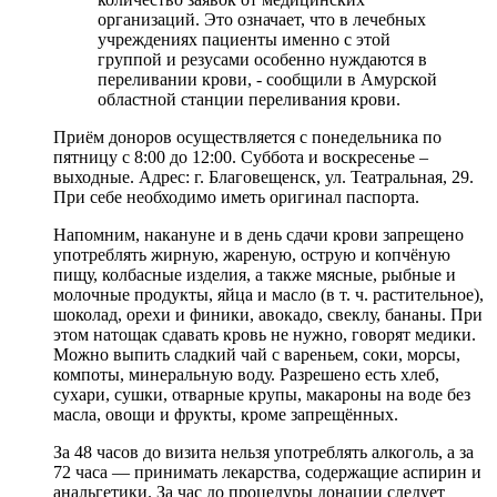
организаций. Это означает, что в лечебных
учреждениях пациенты именно с этой
группой и резусами особенно нуждаются в
переливании крови, - сообщили в Амурской
областной станции переливания крови.
Приём доноров осуществляется с понедельника по
пятницу с 8:00 до 12:00. Суббота и воскресенье –
выходные. Адрес: г. Благовещенск, ул. Театральная, 29.
При себе необходимо иметь оригинал паспорта.
Напомним, накануне и в день сдачи крови запрещено
употреблять жирную, жареную, острую и копчёную
пищу, колбасные изделия, а также мясные, рыбные и
молочные продукты, яйца и масло (в т. ч. растительное),
шоколад, орехи и финики, авокадо, свеклу, бананы. При
этом натощак сдавать кровь не нужно, говорят медики.
Можно выпить сладкий чай с вареньем, соки, морсы,
компоты, минеральную воду. Разрешено есть хлеб,
сухари, сушки, отварные крупы, макароны на воде без
масла, овощи и фрукты, кроме запрещённых.
За 48 часов до визита нельзя употреблять алкоголь, а за
72 часа — принимать лекарства, содержащие аспирин и
анальгетики. За час до процедуры донации следует