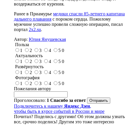
воздержаться от курения.
Ранее в Приамурье
медики спасли 85-летнего капитана
дальнего плавания
с пороком сердца. Пожилому
мужчине успешно провели сложную операцию, писал
портал
2x2.su
.
Автор:
Юлия Янушевская
Польза
1
2
3
4
5
0
Актуальность
1
2
3
4
5
0
Развёрнутость
1
2
3
4
5
0
Фотография
1
2
3
4
5
0
Пожелания автору
Проголосовало:
1
Спасибо за ответ
Подключитесь к нашему
Яндекс Дзен
,
чтобы быть в курсе событий в России и мире
Почитал? Поделись с другими! Об этом должны узнать
все, срочно поделись! Другим это тоже интересно