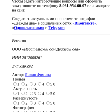
Чтобы задать интересующие вопросы или оформить
заказ, звоните по телефону
8-961-954-60-07
или заходите
на сайт.
Следите за актуальными новостями типографии
«Дважды два» в социальных сетях
«ВКонтакте»
,
«
Одноклассники»
и
Telegram
.
Реклама
ООО «Издательский дом Дважды два»
ИНН 2812008261
2VfnxxfKZy2
Автор:
Лилия Фомина
Польза
1
2
3
4
5
0
Актуальность
1
2
3
4
5
0
Развёрнутость
1
2
3
4
5
0
Фотография