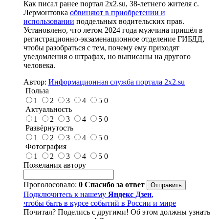
Как писал ранее портал 2х2.su, 38-летнего жителя с.
Лермонтовка
обвиняют в приобретении и
использовании
поддельных водительских прав.
Установлено, что летом 2024 года мужчина пришёл в
регистрационно-экзаменационное отделение ГИБДД,
чтобы разобраться с тем, почему ему приходят
уведомления о штрафах, но выписаны на другого
человека.
Автор:
Информационная служба портала 2x2.su
Польза
1
2
3
4
5
0
Актуальность
1
2
3
4
5
0
Развёрнутость
1
2
3
4
5
0
Фотография
1
2
3
4
5
0
Пожелания автору
Проголосовало:
0
Спасибо за ответ
Подключитесь к нашему
Яндекс Дзен
,
чтобы быть в курсе событий в России и мире
Почитал? Поделись с другими! Об этом должны узнать