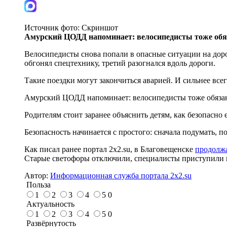
Источник фото:
Скриншот
Амурский ЦОДД напомин
ает: велосипедисты тоже об
Велосипедисты снова попали в опасные ситуации на дорог
обгонял спецтехнику, третий разогнался вдоль дороги.
Такие поездки могут закончиться аварией. И сильнее вс
Амурский ЦОДД напоминает: велосипедисты тоже обязаны
Родителям стоит заранее объяснить детям, как безопасно
Безопасность начинается с простого: сначала подумать, п
Как писал ранее портал 2х2.su, в Благовещенске
продолжа
Старые светофоры отключили, специалисты приступили 
Автор:
Информационная служба портала 2x2.su
Польза
1
2
3
4
5
0
Актуальность
1
2
3
4
5
0
Развёрнутость