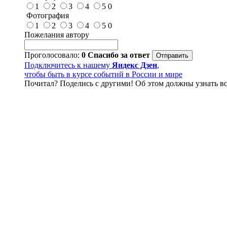
1
2
3
4
5
0
Фотография
1
2
3
4
5
0
Пожелания автору
Проголосовало:
0
Спасибо за ответ
Подключитесь к нашему
Яндекс Дзен
,
чтобы быть в курсе событий в России и мире
Почитал? Поделись с другими! Об этом должны узнать вс