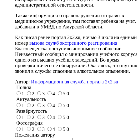
административной ответственности.
Также информацию о правонарушении отправят в
медицинское учреждение, там поставят ребенка на учет,
добавили в УМВД по Амурской области.
Как писал ранее портал 2х2.su, ночью 3 июля на единый
номер
вызова служб экстренного реагирования
Благовещенска поступило анонимное сообщение.
Неизвестный сообщил о минировании учебного корпуса
одного из высших учебных заведений. Во время
проверки ничего не обнаружили. Оказалось, что шутник
звонил в службы спасения в алкогольном опьянении.
Автор:
Информационная служба портала 2x2.su
Польза
1
2
3
4
5
0
Актуальность
1
2
3
4
5
0
Развёрнутость
1
2
3
4
5
0
Фотография
1
2
3
4
5
0
Пожелания автору