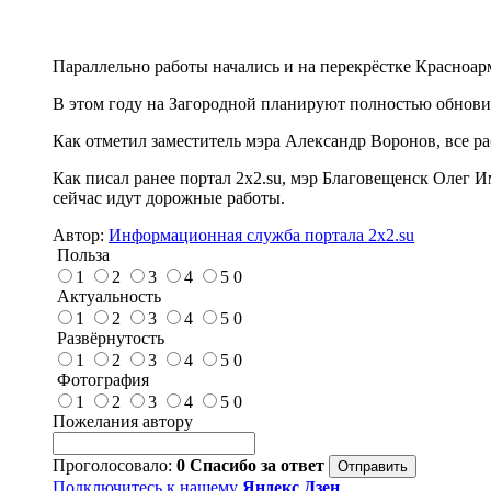
Параллельно работы начались и на перекрёстке Красноар
В этом году на Загородной планируют полностью обновит
Как отметил заместитель мэра Александр Воронов, все ра
Как писал ранее портал 2х2.su, мэр Благовещенск Олег 
сейчас идут дорожные работы.
Автор:
Информационная служба портала 2x2.su
Польза
1
2
3
4
5
0
Актуальность
1
2
3
4
5
0
Развёрнутость
1
2
3
4
5
0
Фотография
1
2
3
4
5
0
Пожелания автору
Проголосовало:
0
Спасибо за ответ
Подключитесь к нашему
Яндекс Дзен
,