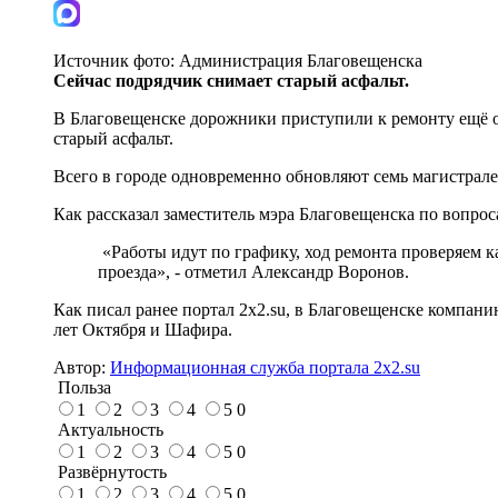
Источник фото:
Администрация Благовещенска
Сейчас подрядчик снимает с
тарый асфальт.
В Благовещенске дорожники приступили к ремонту ещё о
старый асфальт.
Всего в городе одновременно обновляют семь магистрале
Как рассказал заместитель мэра Благовещенска по вопро
«Работы идут по графику, ход ремонта проверяем к
проезда», - отметил Александр Воронов.
Как писал ранее портал 2х2.su, в Благовещенске компа
лет Октября и Шафира.
Автор:
Информационная служба портала 2x2.su
Польза
1
2
3
4
5
0
Актуальность
1
2
3
4
5
0
Развёрнутость
1
2
3
4
5
0