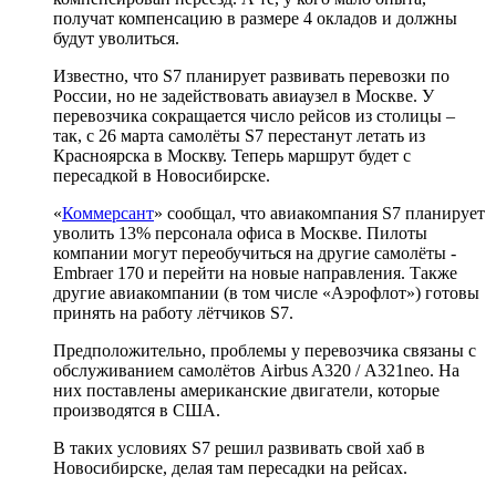
получат компенсацию в размере 4 окладов и должны
будут уволиться.
Известно, что S7 планирует развивать перевозки по
России, но не задействовать авиаузел в Москве. У
перевозчика сокращается число рейсов из столицы –
так, с 26 марта самолёты S7 перестанут летать из
Красноярска в Москву. Теперь маршрут будет с
пересадкой в Новосибирске.
«
Коммерсант
» сообщал, что авиакомпания S7 планирует
уволить 13% персонала офиса в Москве. Пилоты
компании могут переобучиться на другие самолёты -
Embraer 170 и перейти на новые направления. Также
другие авиакомпании (в том числе «Аэрофлот») готовы
принять на работу лётчиков S7.
Предположительно, проблемы у перевозчика связаны с
обслуживанием самолётов Airbus A320 / А321neo. На
них поставлены американские двигатели, которые
производятся в США.
В таких условиях S7 решил развивать свой хаб в
Новосибирске, делая там пересадки на рейсах.