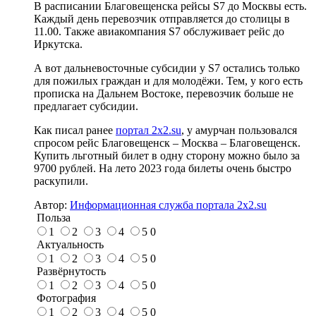
В расписании Благовещенска рейсы S7 до Москвы есть.
Каждый день перевозчик отправляется до столицы в
11.00. Также авиакомпания S7 обслуживает рейс до
Иркутска.
А вот дальневосточные субсидии у S7 остались только
для пожилых граждан и для молодёжи. Тем, у кого есть
прописка на Дальнем Востоке, перевозчик больше не
предлагает субсидии.
Как писал ранее
портал 2х2.su
, у амурчан пользовался
спросом рейс Благовещенск – Москва – Благовещенск.
Купить льготный билет в одну сторону можно было за
9700 рублей. На лето 2023 года билеты очень быстро
раскупили.
Автор:
Информационная служба портала 2x2.su
Польза
1
2
3
4
5
0
Актуальность
1
2
3
4
5
0
Развёрнутость
1
2
3
4
5
0
Фотография
1
2
3
4
5
0