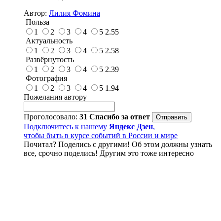
Автор:
Лилия Фомина
Польза
1
2
3
4
5
2.55
Актуальность
1
2
3
4
5
2.58
Развёрнутость
1
2
3
4
5
2.39
Фотография
1
2
3
4
5
1.94
Пожелания автору
Проголосовало:
31
Спасибо за ответ
Подключитесь к нашему
Яндекс Дзен
,
чтобы быть в курсе событий в России и мире
Почитал? Поделись с другими! Об этом должны узнать
все, срочно поделись! Другим это тоже интересно