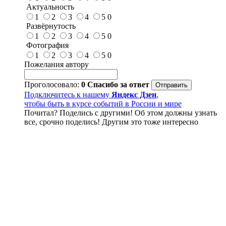
Актуальность
1
2
3
4
5
0
Развёрнутость
1
2
3
4
5
0
Фотография
1
2
3
4
5
0
Пожелания автору
Проголосовало:
0
Спасибо за ответ
Подключитесь к нашему
Яндекс Дзен
,
чтобы быть в курсе событий в России и мире
Почитал? Поделись с другими! Об этом должны узнать
все, срочно поделись! Другим это тоже интересно