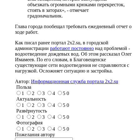
объезжать огромными крюками перекресток,
стоять в заторах», - отмечает
градоначальник.
Глава города пообещал требовать ежедневный отчет о
ходе работ.
Как писал ранее портал 2х2.su, в городской
администрации
работают постоянно
над проблемой -
водоотведение дождевых вод. Об этом рассказал Олег
Имамеев. По его словам, в Благовещенске
существующие сети водоотведения не справляются с
нагрузкой. Осложняет ситуацию и застройка.
Автор:
Информационная служба портала 2x2.su
Польза
1
2
3
4
5
0
Актуальность
1
2
3
4
5
0
Развёрнутость
1
2
3
4
5
0
Фотография
1
2
3
4
5
0
Пожелания автору