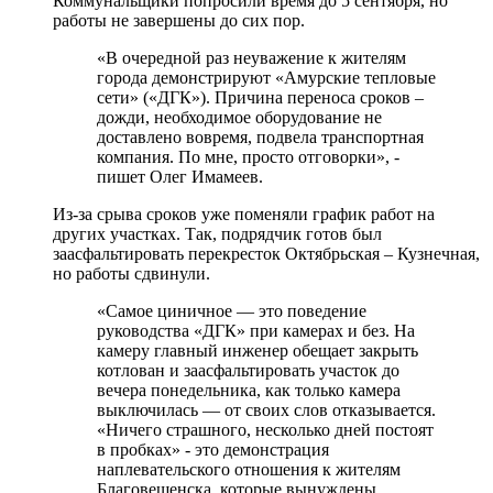
Коммунальщики попросили время до 5 сентября, но
работы не завершены до сих пор.
«В очередной раз неуважение к жителям
города демонстрируют «Амурские тепловые
сети» («ДГК»). Причина переноса сроков –
дожди, необходимое оборудование не
доставлено вовремя, подвела транспортная
компания. По мне, просто отговорки», -
пишет Олег Имамеев.
Из-за срыва сроков уже поменяли график работ на
других участках. Так, подрядчик готов был
заасфальтировать перекресток Октябрьская – Кузнечная,
но работы сдвинули.
«Самое циничное — это поведение
руководства «ДГК» при камерах и без. На
камеру главный инженер обещает закрыть
котлован и заасфальтировать участок до
вечера понедельника, как только камера
выключилась — от своих слов отказывается.
«Ничего страшного, несколько дней постоят
в пробках» - это демонстрация
наплевательского отношения к жителям
Благовещенска, которые вынуждены