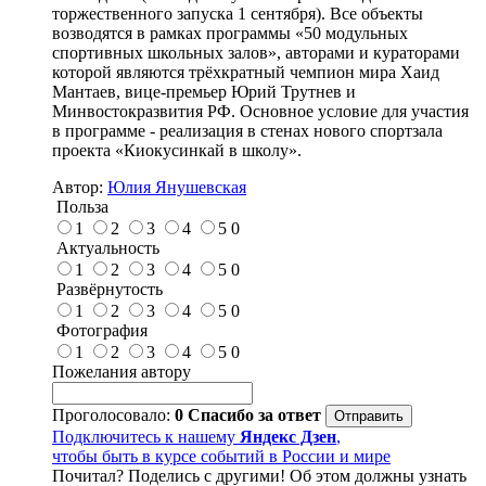
торжественного запуска 1 сентября). Все объекты
возводятся в рамках программы «50 модульных
спортивных школьных залов», авторами и кураторами
которой являются трёхкратный чемпион мира Хаид
Мантаев, вице-премьер Юрий Трутнев и
Минвостокразвития РФ. Основное условие для участия
в программе - реализация в стенах нового спортзала
проекта «Киокусинкай в школу».
Автор:
Юлия Янушевская
Польза
1
2
3
4
5
0
Актуальность
1
2
3
4
5
0
Развёрнутость
1
2
3
4
5
0
Фотография
1
2
3
4
5
0
Пожелания автору
Проголосовало:
0
Спасибо за ответ
Подключитесь к нашему
Яндекс Дзен
,
чтобы быть в курсе событий в России и мире
Почитал? Поделись с другими! Об этом должны узнать