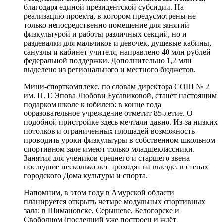
благодаря единой президентской субсидии. На
реализацию проекта, в котором предусмотрены не
только непосредственно помещение для занятий
физкультурой и работы различных секций, но и
раздевалки для мальчиков и девочек, душевые кабины,
санузлы и кабинет учителя, направлено 40 млн рублей
федеральной поддержки. Дополнительно 1,2 млн
выделено из регионального и местного бюджетов.
Мини-спорткомплекс, по словам директора СОШ № 2
им. П. Г. Эпова Любови Бусавиковой, станет настоящим
подарком школе к юбилею: в конце года
образовательное учреждение отметит 85-летие. О
подобной пристройке здесь мечтали давно. Из-за низких
потолков и ограниченных площадей возможность
проводить уроки физкультуры в собственном школьном
спортивном зале имеют только младшеклассники.
Занятия для учеников среднего и старшего звена
последние несколько лет проходят на выезде: в стенах
городского Дома культуры и спорта.
Напомним, в этом году в Амурской области
планируется открыть четыре модульных спортивных
зала: в Шимановске, Серышеве, Белогорске и
Свободном (последний уже построен и ждёт