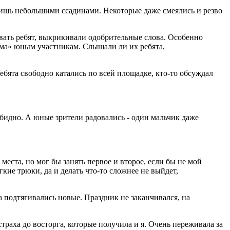
 лишь небольшими ссадинами. Некоторые даже смеялись и резво
вать ребят, выкрикивали одобрительные слова. Особенно
ума» юным участникам. Слышали ли их ребята,
ебята свободно катались по всей площадке, кто-то обсуждал
обидно. А юные зрители радовались - один мальчик даже
еста, но мог бы занять первое и второе, если бы не мой
гкие трюки, да и делать что-то сложнее не выйдет,
а подтягивались новые. Праздник не заканчивался, на
раха до восторга, которые получила и я. Очень переживала за