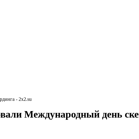
динга - 2x2.su
овали Международный день ск