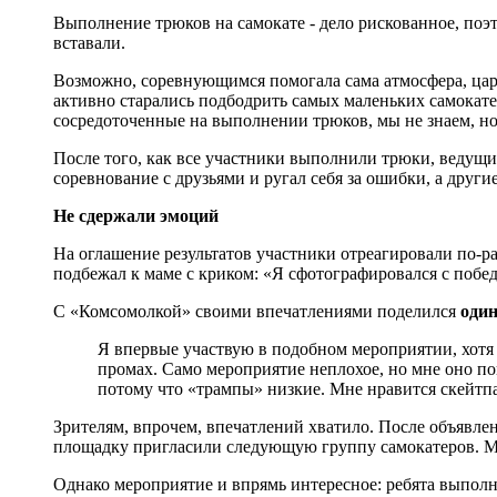
Выполнение трюков на самокате - дело рискованное, поэ
вставали.
Возможно, соревнующимся помогала сама атмосфера, ца
активно старались подбодрить самых маленьких самокате
сосредоточенные на выполнении трюков, мы не знаем, но
После того, как все участники выполнили трюки, ведущие
соревнование с друзьями и ругал себя за ошибки, а другие
Не сдержали эмоций
На оглашение результатов участники отреагировали по-ра
подбежал к маме с криком: «Я сфотографировался с побед
С «Комсомолкой» своими впечатлениями поделился
один
Я впервые участвую в подобном мероприятии, хотя з
промах. Само мероприятие неплохое, но мне оно пок
потому что «трампы» низкие. Мне нравится скейтп
Зрителям, впрочем, впечатлений хватило. После объявлен
площадку пригласили следующую группу самокатеров. Мы
Однако мероприятие и впрямь интересное: ребята выполн