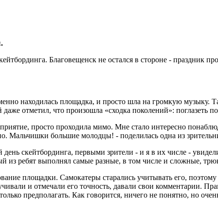
.
йтбординга. Благовещенск не остался в стороне - праздник про
именно находилась площадка, и просто шла на громкую музыку. Та
ей даже отметил, что произошла «сходка поколений»: поглазеть 
роприятие, просто проходила мимо. Мне стало интересно понаблюда
жно. Мальчишки большие молодцы! - поделилась одна из зритель
 день скейтбординга, первыми зрители - и я в их числе - увид
дый из ребят выполнял самые разные, в том числе и сложные, трю
ание площадки. Самокатеры старались учитывать его, поэтому з
ивали и отмечали его точность, давали свои комментарии. Прав
только предполагать. Как говорится, ничего не понятно, но очен