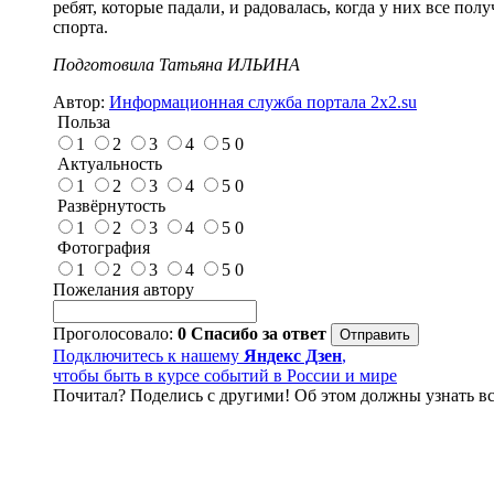
ребят, которые падали, и радовалась, когда у них все по
спорта.
Подготовила Татьяна ИЛЬИНА
Автор:
Информационная служба портала 2x2.su
Польза
1
2
3
4
5
0
Актуальность
1
2
3
4
5
0
Развёрнутость
1
2
3
4
5
0
Фотография
1
2
3
4
5
0
Пожелания автору
Проголосовало:
0
Спасибо за ответ
Подключитесь к нашему
Яндекс Дзен
,
чтобы быть в курсе событий в России и мире
Почитал? Поделись с другими! Об этом должны узнать вс