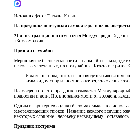
Источник фото:
Татьяна Ильина
На празднике выступили самокатеры и велосипедисты
21 июня традиционно отмечается Международный день ске
«Комсомолки».
Пришли случайно
Мероприятие было легко найти в парке. Я не знала, где 
не только увлеченные, но и случайные. Кто-то из зрител
Я даже не знала, что здесь проводится какое-то ме
этим видом спорта, но мне кажется, это очень сло
Несмотря на то, что праздник называется Международный
подростки и дети. Но, вне зависимости от возраста, каж
Одним из критериев оценки было максимальное использов
завораживающих трюков. Название каждого ведущие озвуч
некоторых слов мне - человеку несведущему - оставалось 
Праздник экстрима