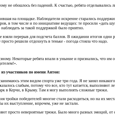
тому не обошлось без падений. К счастью, ребята отделывались
рившая на площадке. Наблюдатели
искренне старались поддержи
ров, в том числе и по инициативе ведущих: те просили «дать ш
 наблюдать за такой поддержкой было приятно.
 взяли перерыв для подсчета баллов. В ожидании итогов одни р
 просто решили отдохнуть в теньке - погода стояла что надо.
зному. Некоторые ребята впали в уныние и признались, что им 
ителем!».
 из участников по имени Антон:
анимаюсь этим видом спорта уже три года. Я не занял никакого м
азалось слабым, потому что все, кто тут катается, выполняют ле
арк в Керчи, в Крыму. Там я могу выполнять сложные трюки.
ия тройки победителей многие стали расходиться, но на их мест
 их выступление, впрочем, уже не застали.
яют просто невероятные трюки. Было много разных эмоций, от ст