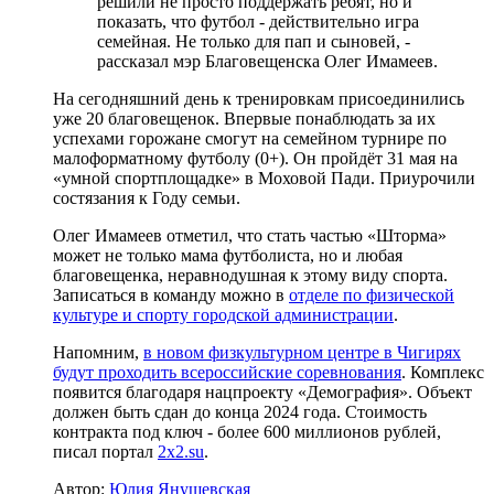
решили не просто поддержать ребят, но и
показать, что футбол - действительно игра
семейная. Не только для пап и сыновей, -
рассказал мэр Благовещенска Олег Имамеев.
На сегодняшний день к тренировкам присоединились
уже 20 благовещенок. Впервые понаблюдать за их
успехами горожане смогут на семейном турнире по
малоформатному футболу (0+). Он пройдёт 31 мая на
«умной спортплощадке» в Моховой Пади. Приурочили
состязания к Году семьи.
Олег Имамеев отметил, что стать частью «Шторма»
может не только мама футболиста, но и любая
благовещенка, неравнодушная к этому виду спорта.
Записаться в команду можно в
отделе по физической
культуре и спорту городской администрации
.
Напомним,
в новом физкультурном центре в Чигирях
будут проходить всероссийские соревнования
. Комплекс
появится благодаря нацпроекту «Демография». Объект
должен быть сдан до конца 2024 года. Стоимость
контракта под ключ - более 600 миллионов рублей,
писал портал
2x2.su
.
Автор:
Юлия Янушевская