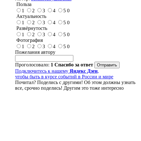
Польза
1
2
3
4
5
0
Актуальность
1
2
3
4
5
0
Развёрнутость
1
2
3
4
5
0
Фотография
1
2
3
4
5
0
Пожелания автору
Проголосовало:
1
Спасибо за ответ
Подключитесь к нашему
Яндекс Дзен
,
чтобы быть в курсе событий в России и мире
Почитал? Поделись с другими! Об этом должны узнать
все, срочно поделись! Другим это тоже интересно