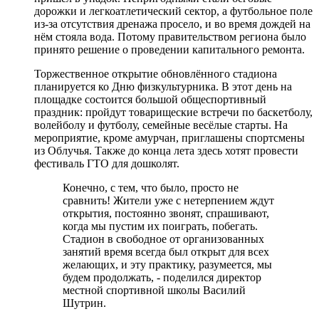
дорожки и легкоатлетический сектор, а футбольное поле
из-за отсутствия дренажа просело, и во время дождей на
нём стояла вода. Потому правительством региона было
принято решение о проведении капитального ремонта.
Торжественное открытие обновлённого стадиона
планируется ко Дню физкультурника. В этот день на
площадке состоится большой общеспортивный
праздник: пройдут товарищеские встречи по баскетболу,
волейболу и футболу, семейные весёлые старты. На
мероприятие, кроме амурчан, приглашены спортсмены
из Облучья. Также до конца лета здесь хотят провести
фестиваль ГТО для дошколят.
Конечно, с тем, что было, просто не
сравнить! Жители уже с нетерпением ждут
открытия, постоянно звонят, спрашивают,
когда мы пустим их поиграть, побегать.
Стадион в свободное от организованных
занятий время всегда был открыт для всех
желающих, и эту практику, разумеется, мы
будем продолжать, - поделился директор
местной спортивной школы Василий
Шутрин.