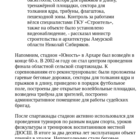
тренажёрной площадки, сектора для
толкания ядра, трибуны, флагштока,
пешеходной зоны. Контроль за работами
вёлся специалистами ГКУ «Строитель»,
также на объекте было установлено
видеонаблюдение, - рассказал министр
строительства и архитектуры Амурской
области Николай Сибиряков.
Напомним, стадион «Юность» в Архаре был возведён в
конце 60-х. В 2002-м году он стал центром проведения
финала областной сельской спартакиады. К
соревнованиям его реконструировали: были проложены
гаревые беговые дорожки, секторы для толкания ядра и
прыжков в длину, приведено в порядок футбольное
поле, построены две открытые волейбольные площадки,
возведена трибуна для зрителей, построено
административное помещение для работы судейских
бригад.
После спартакиады стадион активно использовался для
проведения турниров по разным видам спорта, уроков
физкультуры и тренировок воспитанников местной
ДЮСШ. В итоге за два десятка лет эксплуатации объект
пришёл в упадок. Непригодными стали беговые