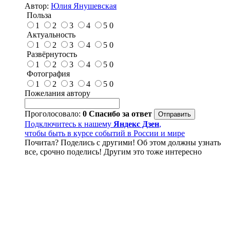
Автор:
Юлия Янушевская
Польза
1
2
3
4
5
0
Актуальность
1
2
3
4
5
0
Развёрнутость
1
2
3
4
5
0
Фотография
1
2
3
4
5
0
Пожелания автору
Проголосовало:
0
Спасибо за ответ
Подключитесь к нашему
Яндекс Дзен
,
чтобы быть в курсе событий в России и мире
Почитал? Поделись с другими! Об этом должны узнать
все, срочно поделись! Другим это тоже интересно