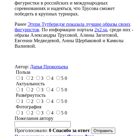
фигуристки в российских и международных
соревнованиях и надеяться, что Трусова сможет
победить в крупных турнирах.
Ранее
Этери Тутберидзе показала лучшие образы своих
фигуристов
. По информации портала
2x2.su
, среди них -
образы Александры Трусовой, Алины Загитовой,
Евгении Медведевой, Анны Щербаковой и Камилы
Валиевой.
Автор:
Дарья Прокопьева
Польза
1
2
3
4
5
0
Актуальность
1
2
3
4
5
0
Развёрнутость
1
2
3
4
5
0
Фотография
1
2
3
4
5
0
Пожелания автору
Проголосовало:
0
Спасибо за ответ