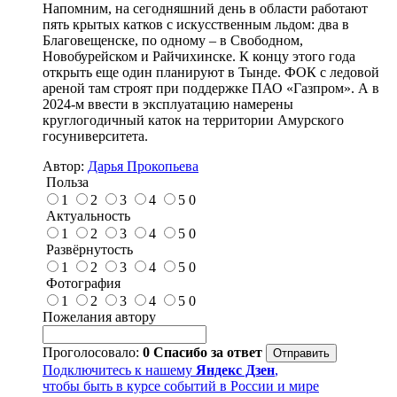
Напомним, на сегодняшний день в области работают
пять крытых катков с искусственным льдом: два в
Благовещенске, по одному – в Свободном,
Новобурейском и Райчихинске. К концу этого года
открыть еще один планируют в Тынде. ФОК с ледовой
ареной там строят при поддержке ПАО «Газпром». А в
2024-м ввести в эксплуатацию намерены
круглогодичный каток на территории Амурского
госуниверситета.
Автор:
Дарья Прокопьева
Польза
1
2
3
4
5
0
Актуальность
1
2
3
4
5
0
Развёрнутость
1
2
3
4
5
0
Фотография
1
2
3
4
5
0
Пожелания автору
Проголосовало:
0
Спасибо за ответ
Подключитесь к нашему
Яндекс Дзен
,
чтобы быть в курсе событий в России и мире