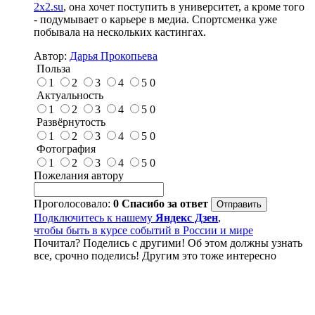
2x2.su
, она хочет поступить в университет, а кроме того
- подумывает о карьере в медиа. Спортсменка уже
побывала на нескольких кастингах.
Автор:
Дарья Прокопьева
Польза
1
2
3
4
5
0
Актуальность
1
2
3
4
5
0
Развёрнутость
1
2
3
4
5
0
Фотография
1
2
3
4
5
0
Пожелания автору
Проголосовало:
0
Спасибо за ответ
Подключитесь к нашему
Яндекс Дзен
,
чтобы быть в курсе событий в России и мире
Почитал? Поделись с другими! Об этом должны узнать
все, срочно поделись! Другим это тоже интересно