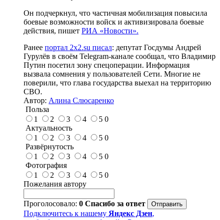
Он подчеркнул, что частичная мобилизация повысила
боевые возможности войск и активизировала боевые
действия, пишет
РИА «Новости».
Ранее
портал 2x2.su писал
: депутат Госдумы Андрей
Гурулёв в своём Telegram-канале сообщал, что Владимир
Путин посетил зону спецоперации. Информация
вызвала сомнения у пользователей Сети. Многие не
поверили, что глава государства выехал на территорию
СВО.
Автор:
Алина Слюсаренко
Польза
1
2
3
4
5
0
Актуальность
1
2
3
4
5
0
Развёрнутость
1
2
3
4
5
0
Фотография
1
2
3
4
5
0
Пожелания автору
Проголосовало:
0
Спасибо за ответ
Подключитесь к нашему
Яндекс Дзен
,