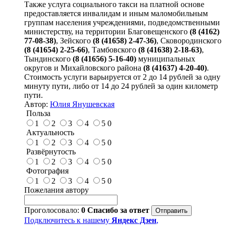
Также услуга социального такси на платной основе
предоставляется инвалидам и иным маломобильным
группам населения учреждениями, подведомственными
министерству, на территории Благовещенского
(8 (4162)
77-08-38)
, Зейского
(8 (41658) 2-47-36)
, Сковородинского
(8 (41654) 2-25-66)
, Тамбовского
(8 (41638) 2-18-63)
,
Тындинского
(8 (41656) 5-16-40)
муниципальных
округов и Михайловского района
(8 (41637) 4-20-40)
.
Стоимость услуги варьируется от 2 до 14 рублей за одну
минуту пути, либо от 14 до 24 рублей за один километр
пути.
Автор:
Юлия Янушевская
Польза
1
2
3
4
5
0
Актуальность
1
2
3
4
5
0
Развёрнутость
1
2
3
4
5
0
Фотография
1
2
3
4
5
0
Пожелания автору
Проголосовало:
0
Спасибо за ответ
Подключитесь к нашему
Яндекс Дзен
,