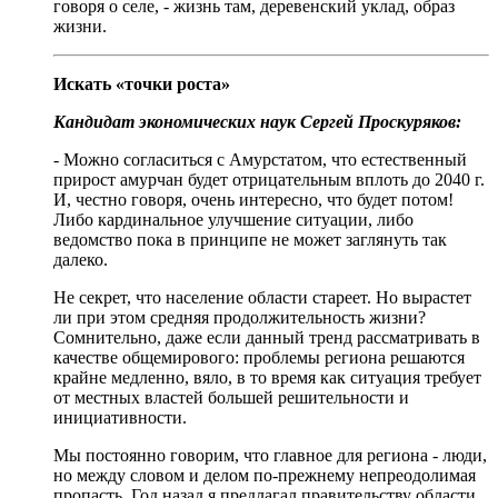
говоря о селе, - жизнь там, деревенский уклад, образ
жизни.
Искать «точки роста»
Кандидат экономических наук Сергей Проскуряков:
- Можно согласиться с Амурстатом, что естественный
прирост амурчан будет отрицательным вплоть до 2040 г.
И, честно говоря, очень интересно, что будет потом!
Либо кардинальное улучшение ситуации, либо
ведомство пока в принципе не может заглянуть так
далеко.
Не секрет, что население области стареет. Но вырастет
ли при этом средняя продолжительность жизни?
Сомнительно, даже если данный тренд рассматривать в
качестве общемирового: проблемы региона решаются
крайне медленно, вяло, в то время как ситуация требует
от местных властей большей решительности и
инициативности.
Мы постоянно говорим, что главное для региона - люди,
но между словом и делом по-прежнему непреодолимая
пропасть. Год назад я предлагал правительству области