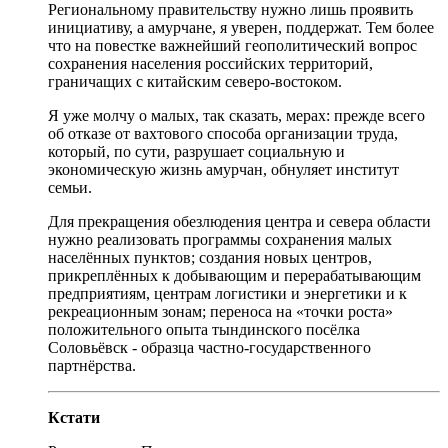
Региональному правительству нужно лишь проявить
инициативу, а амурчане, я уверен, поддержат. Тем более
что на повестке важнейший геополитический вопрос
сохранения населения российских территорий,
граничащих с китайским северо-востоком.
Я уже молчу о малых, так сказать, мерах: прежде всего
об отказе от вахтового способа организации труда,
который, по сути, разрушает социальную и
экономическую жизнь амурчан, обнуляет институт
семьи.
Для прекращения обезлюдения центра и севера области
нужно реализовать программы сохранения малых
населённых пунктов; создания новых центров,
прикреплённых к добывающим и перерабатывающим
предприятиям, центрам логистики и энергетики и к
рекреационным зонам; переноса на «точки роста»
положительного опыта тындинского посёлка
Соловьёвск - образца частно-государственного
партнёрства.
Кстати